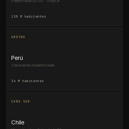
Puerta hacia EE.UU. · USMCA
130 M habitantes
ANDINA
Perú
Crecimiento moderno trade
34 M habitantes
CONO SUR
Chile