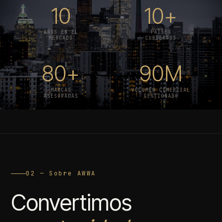
10
10+
AÑOS EN EL
PAÍSES
MERCADO
CUBIERTOS
80+
90M
MARCAS
VOLUMEN COMERCIAL
ASESORADAS
GESTIONADO
02 — Sobre AWWA
Convertimos