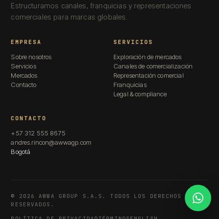
Estructuramos canales, franquicias y representaciones
comerciales para marcas globales.
EMPRESA
SERVICIOS
Sobre nosotros
Exploración de mercados
Servicios
Canales de comercialización
Mercados
Representación comercial
Contacto
Franquicias
Legal & compliance
CONTACTO
+57 312 555 8675
andres.rincon@awwagp.com
Bogotá
©
2026
AWWA GROUP S.A.S. TODOS LOS DERECHOS
What
RESERVADOS.
POLÍTICA DE PRIVACIDAD
TÉRMINOS
ENGLISH