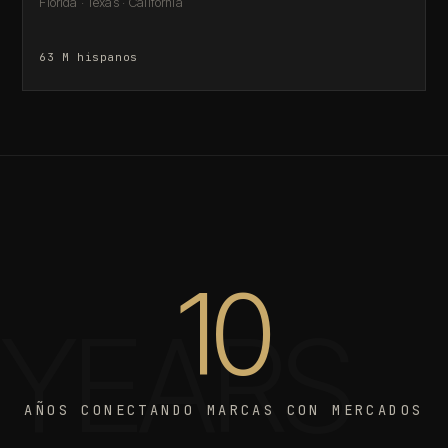
Florida · Texas · California
63 M hispanos
10
YEARS
AÑOS CONECTANDO MARCAS CON MERCADOS